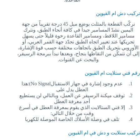
تركيب دش ام القيوين
نركّب القطعة بالمثلث بوضع ميل 45 درجة تقريباً من جهة
اليمين نشدّ المسامير جيداً في كافة أنحاء الطبق، ونترك
مسامير اللاقط، ومسامير القاعدة رخوة قليلاً حتى يسهل
تحريكها عند تغيير اتجاه الطبق نحدّد جهة القمر العربي، أو
الأوروبي بتحريك الطبق باتجاهات مختلفة حسب قوة الإشارة،
إلى أن نتمكّن من التقاطها بنجاح، وبعدها نبدأ ببرمجة الرسيفر،
والبحث عن القنوات.
رقم فني ستلايت ام القيوين
عدم وجود إشارة في جهاز الاستقبالNo Signal):هذا
العطل يدل على
توقف ميكنة الرسيفر عن العمل، وبالتالي لن يستطيع
أحد معرفة العطل
إلا فني الستالايت الذي يقوم بمعرفة العطل في أسرع
وقت من خلال التالي:
تلف في وصلة الأسلاك الخاصة الموصلة للكهربا
تركيب ستلايت و دش في ام القيوين