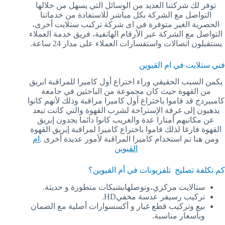
توفر لك شركتنا العديد من الوسائل التي يسهل من خلالها
التواصل مع الشركة بكل مباشر للاستفادة من خدماتنا
الحصرية الغير متوفرة في اى شركة تركيب ستلايت أخرى،
التواصل مع الشركة عبر الأرقام الهاتفية، فريق خدمة العملاء
يستقبلون اتصالات واستفسارات العملاء على مدار 24 ساعة.
فني ستلايت في ام القيوين
يكمن السبب الحقيقي وراء اختراع أول كاميرا للمراقبة ابريق
من القهوة حيث كان مجموعة من الباحثين في جامعة
كامبيردج قد قاموا باختراع أول كاميرا مراقبة وذلك لأنهم كانوا
يذهبون إلى غرفة الإستراحة لشرب القهوة والتي كانت تبعد
عن مكاتبهم أمتارا عدة والغريب كانوا دائما يجدون إبريق
القهوة فارغا لذلك قاموا باختراع كاميرا لمراقبة إبريق القهوة
ومن هنا تم استخدام كاميرا المراقبة لأمور عديدة أخرى .
ام
القيوين
كم تكلفة تصليح تلفزيونات في أم القيوين؟
ستالايت مركزي،وتوصلهابشبكات متطورة و حديثة.
تركيب رسيفر عدسة مخفيHD.
بيع وتركيب قطع غيار و أكسسوارات أصلية مع الضمان
وبأسعار مناسبة.