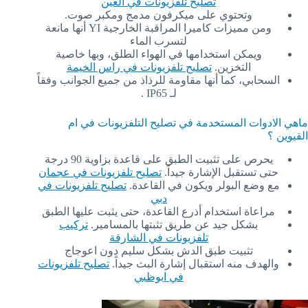
تصليح تلفزيونات في العين
وتحتوي على ميكرفون مدمج ومكبر صوت.
ومن مميزات كاميرا المراقبة الخارجية YI أنها مانعة
لتسرب الماء
ويمكن استخدامها في الهواء الطلق، وبها خاصية
التخزين.
تصليح تلفزيونات في راس الخيمة
السحابي، كما أنها مقاومة للرذاذ من جميع الجوانب وفقاً
لـ IP65 .
ماهي الادوات المستخدمة في تصليح التلفزيونات في ام
القيوين ؟
يحرص على تثبيت الطبق على قاعدة بزاوية 90 درجة
حتى تستقبل الإشارة جيداً.
تصليح تلفزيونات في عجمان
مع وضع البولر ويكون في القاعدة.
تصليح تلفزيونات في
دبي
مراعاة استخدام أذرع القاعدة، حتى يثبت عليها الطبق
بشكل جيد عن طريق تثبتها بالمسامير.
تركيب
تلفزيونات في الشارقة
تثبيت طبق الدش بشكل سليم دون اعوجاج
والهدف منه استقبال إشارة البث جيداً.
تصليح تلفزيونات
في ابوظبي