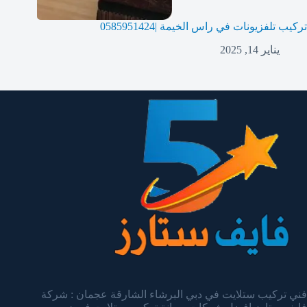
تركيب تلفزيونات في راس الخيمة |0585951424
يناير 14, 2025
فني تركيب ستلايت في دبي البرشاء الشارقة عجمان : شركة