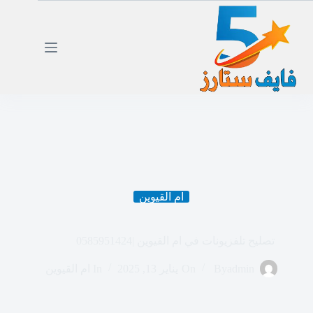
لتجاوز
لى
لمحتوى
ام القيوين
تصليح تلفزيونات في ام القيوين |0585951424
admin
By
On
يناير 13, 2025
In
ام القيوين