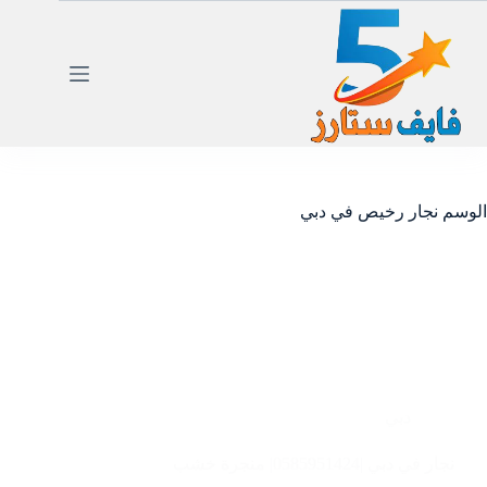
لتجاوز
لى
لمحتوى
الوسم
نجار رخيص في دبي
دبي
نجار في دبي |0585951424| منجرة خشب