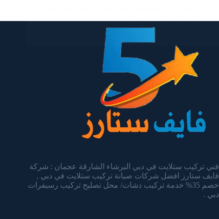
– خدمات نجارة مميزة واحترافية إذا كنت تبحث عن
نجار محترف في دبي يقدم…
admin
يناير 14, 2025
فني تركيب ستلايت في دبي البرشاء الشارقة عجمان : شركة
فايف ستارز افضل شركات صيانة تركيب ستلايت في دبي ,
خصم 35% خدمة تركيب دشات/ محل تصليح تركيب رسيفرات
دبي .