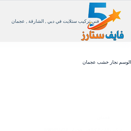
لتجاوز
لى
لمحتوى
فني تركيب ستلايت في دبي , الشارقة , عجمان
الوسم
نجار خشب عجمان
عجمان
تركيب اثاث ايكيا في عجمان |0585951424