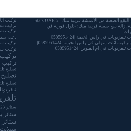
البقع الصعبة من الأقمشة قريبة منك | 5 Stars UAE
تركيب اثاث
تركيب تل
 إزالة بقع صعبة قريبة منك: حلول فورية في
تركيب تلف
رات
تلفزيونات في راس الخيمة |0585951424
تركيب رسيفر
ركيب اثاث منزلي في راس الخيمة |0585951424|
تركيب ستا
تلفزيونات في ام القيوين |0585951424
تركيب ست
تركيب 
تركيب س
تصليح تلف
تصليح 
تصليح تلف
تلفزيون
تلفز
ستائر 2023
ستائر ب
ستائر 
ستلايت