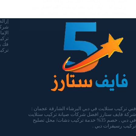
النوم وكبتات ومكاتب باقل سعر ودقة عالية.
تركيب اثاث ايكيا في عجمان نقدم لكم افضل نجار
متخصص في تركيب اثاث ايكيا في عجمان في…
admin
يناير 14, 2025
إزالة 
شركة
الإما
تركيب 
فك وت
تركيب 
فني تركيب ستلايت في دبي البرشاء الشارقة عجمان :
شركة فايف ستارز افضل شركات صيانة تركيب ستلايت
في دبي , خصم 35% خدمة تركيب دشات/ محل تصليح
تركيب رسيفرات دبي .