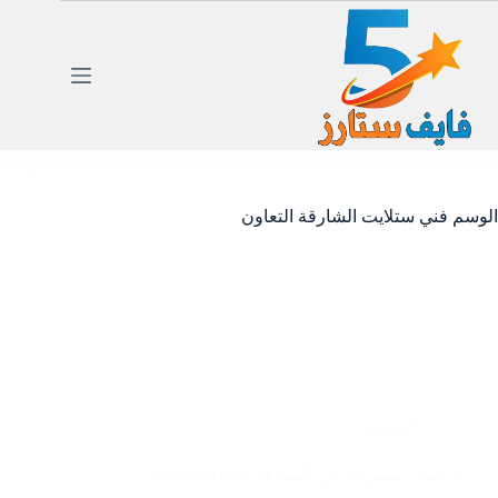
لتجاوز
لى
لمحتوى
الوسم
فني ستلايت الشارقة التعاون
الشارقة
تركيب رسيفرات في الشارقة |0585951424|