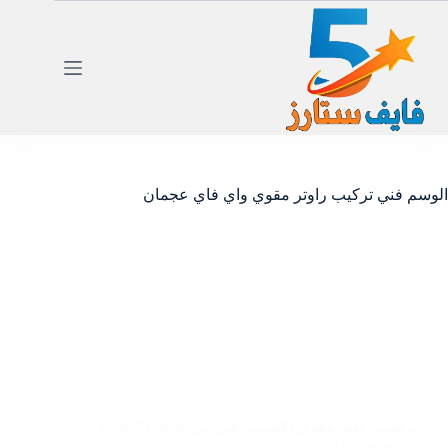
لتجاوز
لى
لمحتوى
الوسم
فني تركيب راوتر مقوي واي فاي عجمان
دبي
تركيب راوتر مقوي الانترنت في دبي |0585951424|
مقوى واى فاى