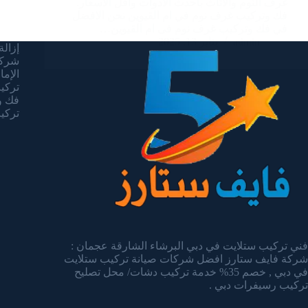
غرف النوم والاثاث باحدث الادوات واقل الاسعار.
فك وتركيب غرف نوم في ام القيوين نحن الافضل
في فك وتركيب غرف نوم فى ام القيوين…
admin
يناير 13, 2025
إزالة 
شركة
الإما
تركيب 
فك وت
تركيب 
فني تركيب ستلايت في دبي البرشاء الشارقة عجمان :
شركة فايف ستارز افضل شركات صيانة تركيب ستلايت
في دبي , خصم 35% خدمة تركيب دشات/ محل تصليح
تركيب رسيفرات دبي .