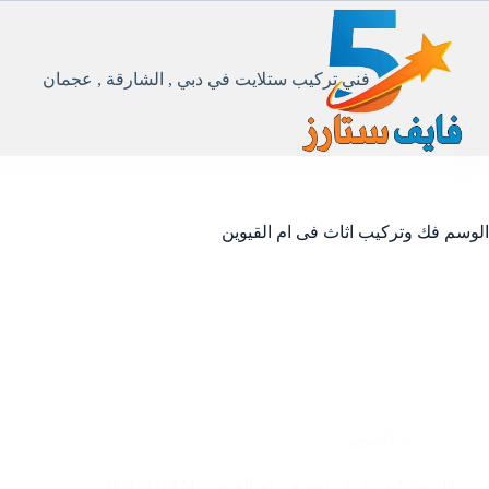
لتجاوز
لى
لمحتوى
فني تركيب ستلايت في دبي , الشارقة , عجمان
الوسم
فك وتركيب اثاث فى ام القيوين
ام القيوين
فك وتركيب غرف نوم في ام القيوين |0585951424