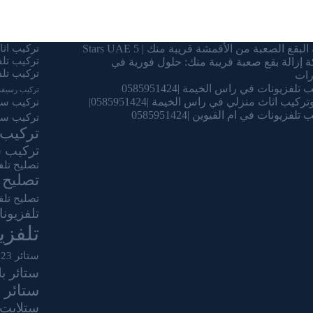
البقع الصعبة من الأقمشة قريبة منك | 5 Stars UAE
تركيب اثاث
تركيب تل
 إزالة بقع صعبة قريبة منك: حلول فورية في
تركيب تلف
رات
تلفزيونات في راس الخيمة |0585951424
تركيب رسيفر
ركيب اثاث منزلي في راس الخيمة |0585951424|
تركيب ستا
تلفزيونات في ام القيوين |0585951424
تركيب ست
تركيب 
تركيب س
تصليح تلف
تصليح 
تصليح تلف
تلفزيون
تلفز
ستائر 2023
ستائر ب
ستائر 
ستلايت