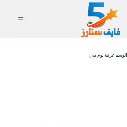
لتجاوز
لى
لمحتوى
الوسم
غرفة نوم دبي
دبي
فك وتركيب غرف نوم في دبي |0585951424