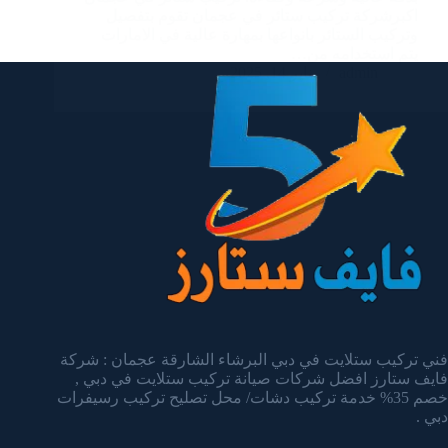
اكبرشركة تركيب ستائر في عجمان تقوم بتفصيل
وتركيب الستائر بانواعها بمهارة عالية في الامارات
يتم استخدامه من…
admin
يناير 14, 2025
فني تركيب ستلايت في دبي البرشاء الشارقة عجمان : شركة
فايف ستارز افضل شركات صيانة تركيب ستلايت في دبي ,
خصم 35% خدمة تركيب دشات/ محل تصليح تركيب رسيفرات
دبي .