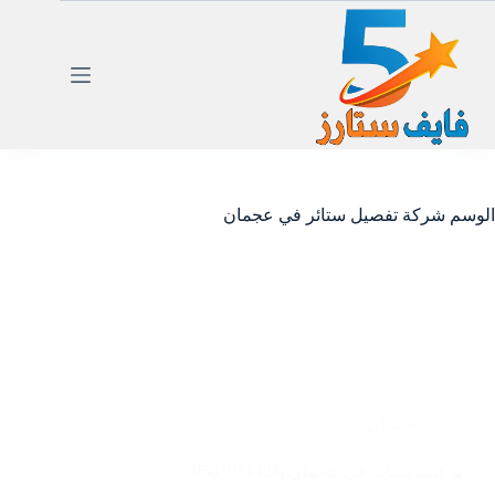
لتجاوز
لى
لمحتوى
الوسم
شركة تفصيل ستائر في عجمان
عجمان
تركيب ستائر في عجمان |0585951424