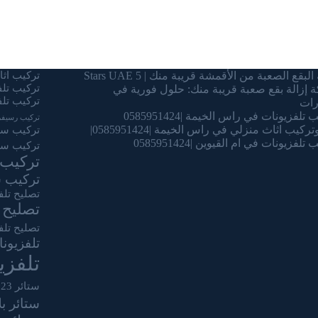
البقع الصعبة من الأقمشة قريبة منك | 5 Stars UAE
تركيب اثاث
تركيب تل
 إزالة بقع صعبة قريبة منك: حلول فورية في
تركيب تلف
رات
تلفزيونات في راس الخيمة |0585951424
تركيب رسيفر
ركيب اثاث منزلي في راس الخيمة |0585951424|
تركيب ستا
تلفزيونات في ام القيوين |0585951424
تركيب ست
تركيب 
تركيب س
تصليح تلف
تصليح 
تصليح تلف
تلفزيون
تلفز
ستائر 2023
ستائر ب