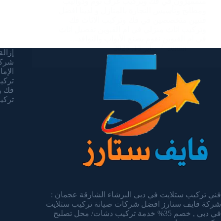
متمميزون في فك وتركيب غرف نوم ودواليب
ومطابخ وتأسيس النجارة بالمنازل و لدينا افضل
فنيين متخصصين في فك وتركيب الاثاث فك
وتركيب اثاث منزلي في ام القيوين تفصيل اثاث
في ام القيوين نقوم بصنع الأبواب والنوافذ…
admin
يناير 13, 2025
إزالة 
شركة
الإما
تركيب 
فك وت
تركيب 
فني تركيب ستلايت في دبي البرشاء الشارقة عجمان :
شركة فايف ستارز افضل شركات صيانة تركيب ستلايت
في دبي , خصم 35% خدمة تركيب دشات/ محل تصليح