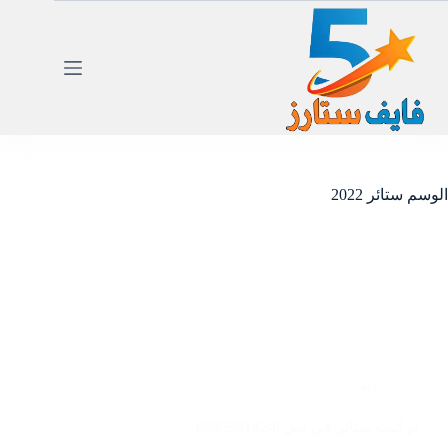
لتجاوز
لى
لمحتوى
الوسم
ستائر 2022
دبي
تركيب ستائر في دبي |0585951424