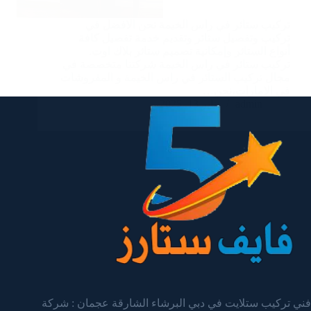
تركيب ستائر في راس الخيمة نحن الافضل في
تركيب وتفصيل ستائر وتقديم خدمة تفصيل كافة
أنواع الستائر وإمكانية تصميم ستائر بلاك اوت.
تركيب ستائر في راس الخيمة شركتنا متخصصة في
مجال تركيب الستائر في راس الخيمة و المفروشات
في الامارات،نحن…
admin
يناير 13, 2025
فني تركيب ستلايت في دبي البرشاء الشارقة عجمان : شركة