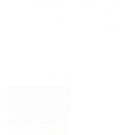
والمقاسات. خدمة موثوقة وسريعة لتحسين ديكور
منزلك بأسلوب راقٍ ومميز. ” تركيب ستائر في
الشارقة عندما يتعلق الأمر بتحسين جماليات منزلك
أو مكتبك، تلعب الستائر دورًا هامًا في تحقيق ذلك. إذا
كنت تبحث…
admin
يناير 14, 2025
ام القيوين
تركيب ستائر في ام القيوين |0585951424