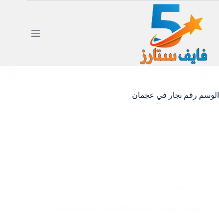
لتجاوز
لى
لمحتوى
الوسم
رقم نجار في عجمان
عجمان
نجار في عجمان |0585951424| شركة فايف ستارز