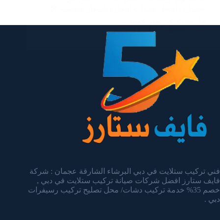
عجمان | أفضل خدمات النجارة بأسعار تنافسية 🛠️
هل تبحث عن نجار عجمان…
admin
يناير 14, 2025
فني تركيب ستلايت في دبي البرشاء الشارقة عجمان : شركة
فايف ستارز افضل شركات صيانة تركيب ستلايت في دبي ,
خصم 35% خدمة تركيب دشات/ محل تصليح تركيب رسيفرات
دبي .