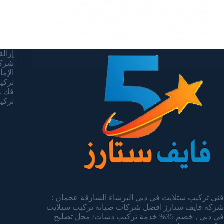
وتركيب رسيفر مخفي خاص بالبلازما مهندسين
ف
خبرة وعلى اعلى كفاءة. تركيب ستلايت في
ف
الشارقة في شركة تركيب ستلايت بالشارقة في
ب
تقوم الشركة بمعرفة جميع انواع الرسيفرات و…
ش
admin
يناير 13, 2025
و
إزالة 
شركة
الإما
تركيب 
فك وت
تركيب 
فني تركيب ستلايت في دبي البرشاء الشارقة عجمان :
شركة فايف ستارز افضل شركات صيانة تركيب ستلايت
في دبي , خصم 35% خدمة تركيب دشات/ محل تصليح