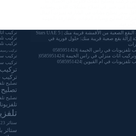
نى تركيب وتصليح دشات لاتتردد في الاتصال بنا
لدينا فنى خبير في اصلاح مشكلات الدش وصيانته
اقل سعر تصليح دشات في الشارقة تميزت أعمال
ركتنا لتصليح وصيانة الدشات بالشارقة بالمهنية
الحرفية…
admin
يناير 13, 2025
البقع الصعبة من الأقمشة قريبة منك | 5 Stars UAE
تركيب اثاث
تركيب تل
 إزالة بقع صعبة قريبة منك: حلول فورية في
تركيب تلف
رات
تلفزيونات في راس الخيمة |0585951424
تركيب رسيفر
ركيب اثاث منزلي في راس الخيمة |0585951424|
تركيب ستا
تلفزيونات في ام القيوين |0585951424
تركيب ست
تركيب 
تركيب س
تصليح تلف
تصليح 
تصليح تلف
تلفزيون
تلفز
ستائر 2023
ستائر ب