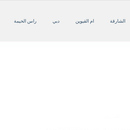
الشارقة
ام القيوين
دبي
راس الخيمة
الشارقة
تصليح دشات في الشارقة |0585951424| صيانة