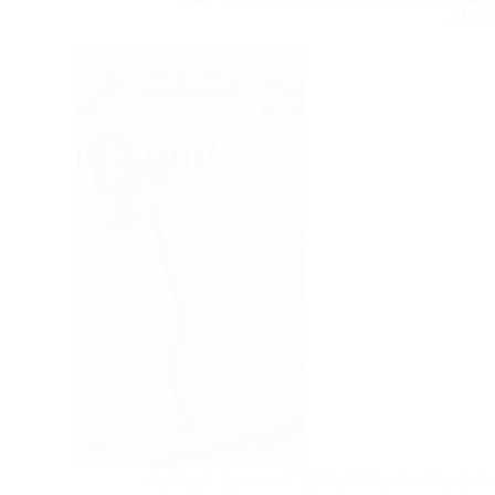
لدشات
صليح دشات في الشارقة اذا كنت تبحث عن افضل