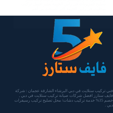
تصليح تلفزيونات في راس الخيمة نعتبر افضل تركيب
ستلايت في راس الخيمة التي أصبحت من أهم
المهام في حياة كل…
admin
يناير 13, 2025
فني تركيب ستلايت في دبي البرشاء الشارقة عجمان : شركة
فايف ستارز افضل شركات صيانة تركيب ستلايت في دبي ,
خصم 35% خدمة تركيب دشات/ محل تصليح تركيب رسيفرات
دبي .