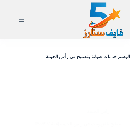
لتجاوز
لى
لمحتوى
الوسم
خدمات صيانة وتصليح في رأس الخيمة
راس الخيمة
تصليح تلفزيونات في راس الخيمة |0585951424