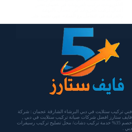
التلفزيونات. تركيب تلفزيونات في عجمان تعتبر
أعمال تركيب تلفزونات في عجمان بالمهنية
والحرفية في التعامل مع العملاء، فهي تعتمد على
فنيين…
admin
يناير 13, 2025
فني تركيب ستلايت في دبي البرشاء الشارقة عجمان : شركة
فايف ستارز افضل شركات صيانة تركيب ستلايت في دبي ,
خصم 35% خدمة تركيب دشات/ محل تصليح تركيب رسيفرات
دبي .