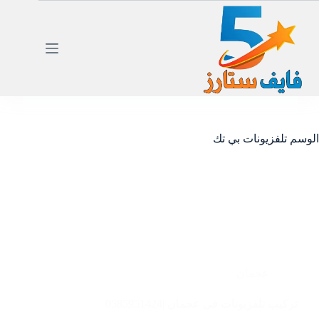
لتجاوز
لى
لمحتوى
الوسم
تلفزيونات بي تك
عجمان
تركيب تلفزيونات في عجمان |0585951424