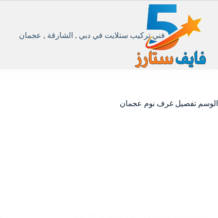
لتجاوز
لى
لمحتوى
فني تركيب ستلايت في دبي , الشارقة , عجمان
الوسم
تفصيل غرف نوم عجمان
عجمان
تركيب اثاث ايكيا في عجمان |0585951424
ف