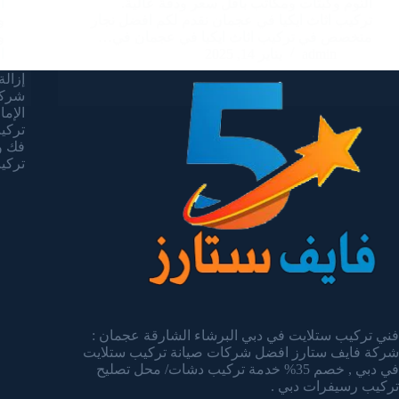
النوم وكبتات ومكاتب باقل سعر ودقة عالية.
ا
تركيب اثاث ايكيا في عجمان نقدم لكم افضل نجار
و
متخصص في تركيب اثاث ايكيا في عجمان في…
و
admin
يناير 14, 2025
ا
إزالة 
شركة
الإما
تركيب 
فك وت
تركيب 
فني تركيب ستلايت في دبي البرشاء الشارقة عجمان :
شركة فايف ستارز افضل شركات صيانة تركيب ستلايت
في دبي , خصم 35% خدمة تركيب دشات/ محل تصليح
تركيب رسيفرات دبي .