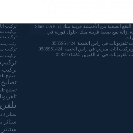
لنوم وتفصيل الكبتات والمكاتب بدقة وسرعة. فك
تركيب غرف نوم في عجمان تعتمد شركتنا فك
تركيب غرف نوم فى عجمان المفكات والأدوات
لحديثة التي…
admin
يناير 14, 2025
البقع الصعبة من الأقمشة قريبة منك | 5 Stars UAE
تركيب اثاث
تركيب تل
 إزالة بقع صعبة قريبة منك: حلول فورية في
تركيب تلف
رات
تلفزيونات في راس الخيمة |0585951424
تركيب رسيفر
ركيب اثاث منزلي في راس الخيمة |0585951424|
تركيب ستا
تلفزيونات في ام القيوين |0585951424
تركيب ست
تركيب 
تركيب س
تصليح تلف
تصليح 
تصليح تلف
تلفزيون
تلفز
ستائر 2023
ستائر ب
ستائر 