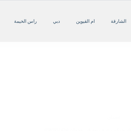
الشارقة
ام القيوين
دبي
راس الخيمة
عجمان
ك وتركيب غرف نوم في عجمان |0585951424