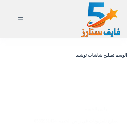
لتجاوز
لى
لمحتوى
الوسم
تصليح شاشات توشيبا
راس الخيمة
تصليح تلفزيونات في راس الخيمة |0585951424