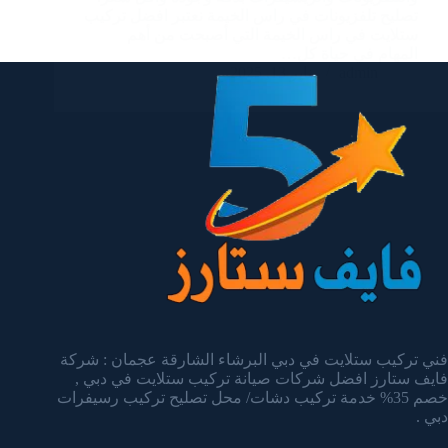
تصليح تلفزيونات في راس الخيمة نعتبر افضل تركيب
ستلايت في راس الخيمة التي أصبحت من أهم
المهام في حياة كل…
admin
يناير 13, 2025
فني تركيب ستلايت في دبي البرشاء الشارقة عجمان : شركة
فايف ستارز افضل شركات صيانة تركيب ستلايت في دبي ,
خصم 35% خدمة تركيب دشات/ محل تصليح تركيب رسيفرات
دبي .