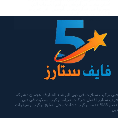
تصليح دشات في أبوظبي من أهم الخدمات التي
يقوم بها فنى تصليح دشات بابوظبي التي تنفرد بها
الشركة، ولا يمكن القيام…
admin
يناير 14, 2025
فني تركيب ستلايت في دبي البرشاء الشارقة عجمان : شركة
فايف ستارز افضل شركات صيانة تركيب ستلايت في دبي ,
خصم 35% خدمة تركيب دشات/ محل تصليح تركيب رسيفرات
دبي .