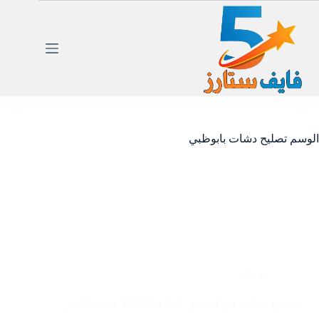
لتجاوز
لى
لمحتوى
الوسم
تصليح دشات بابوظبي
ابوظبي
تصليح دشات في ابوظبي |0585951424| صيانة الدش