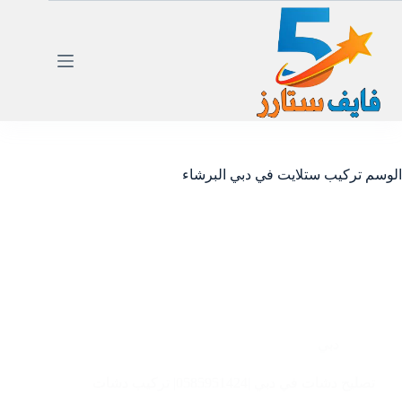
لتجاوز
لى
لمحتوى
الوسم
تركيب ستلايت في دبي البرشاء
دبي
تصليح دشات في دبي |0585951424| تركيب دشات