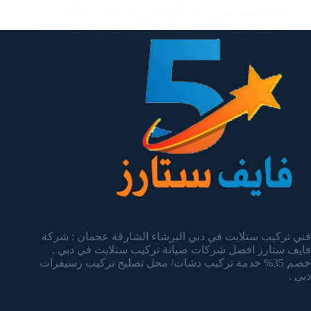
عالية تصليح دشات في دبي نقدم لكم تركيب ستلايت
في دبي التي أصبحت من أهم المهام في حياة كل…
admin
يناير 13, 2025
فني تركيب ستلايت في دبي البرشاء الشارقة عجمان : شركة
فايف ستارز افضل شركات صيانة تركيب ستلايت في دبي ,
خصم 35% خدمة تركيب دشات/ محل تصليح تركيب رسيفرات
دبي .