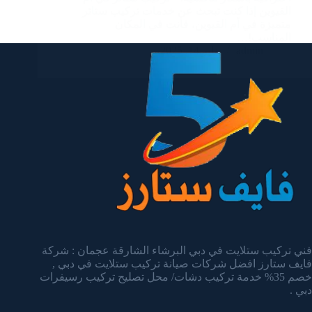
القيوين إذا كنت تبحث عن خدمات تركيب ستائر
متميزة في أم القيوين، فأنت في المكان
المناسب!…
admin
يناير 14, 2025
فني تركيب ستلايت في دبي البرشاء الشارقة عجمان : شركة
فايف ستارز افضل شركات صيانة تركيب ستلايت في دبي ,
خصم 35% خدمة تركيب دشات/ محل تصليح تركيب رسيفرات
دبي .