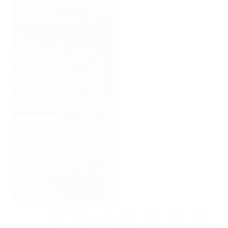
” تركيب ستائر في ام القيوين بخبرة عالية وتصاميم
عصرية تناسب ذوقك. جودة مضمونة وخدمة تركيب
احترافية بأسعار تنافسية. ” تركيب ستائر في ام