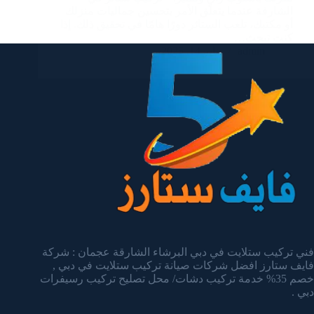
الشارقة عندما يتعلق الأمر بتحسين جماليات منزلك
أو مكتبك، تلعب الستائر دورًا هامًا في تحقيق ذلك. إذا
كنت تبحث…
admin
يناير 14, 2025
فني تركيب ستلايت في دبي البرشاء الشارقة عجمان : شركة
فايف ستارز افضل شركات صيانة تركيب ستلايت في دبي ,
خصم 35% خدمة تركيب دشات/ محل تصليح تركيب رسيفرات
دبي .