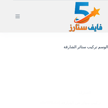
لتجاوز
لى
لمحتوى
الوسم
تركيب ستائر الشارقة
الشارقة
تركيب ستائر في الشارقة |0585951424