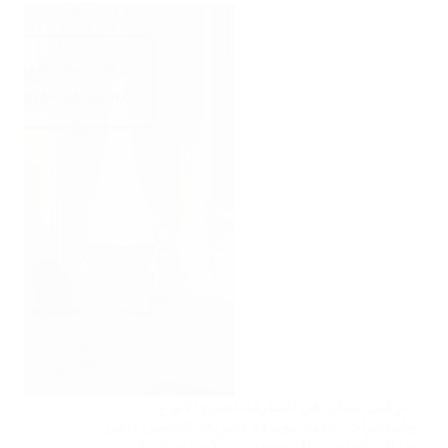
” تركيب ستائر في الشارقة لجميع الأنواع
والمقاسات. خدمة موثوقة وسريعة لتحسين ديكور
منزلك بأسلوب راقٍ ومميز. ” تركيب ستائر في