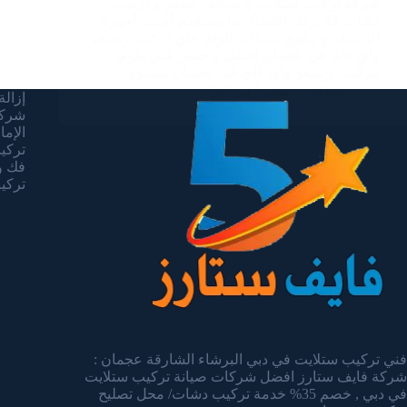
شركة تركيب ستلايت و صيانة رسيفر و تركيب
دشات فلا تردد بالاتصال بنا يستخدم أحدث أجهزة
الرسيفر و مقوي شبكات الواي فاي تركيب رسيفر
واي فاي في عجمان افضل واحسن فني يقوم
بتركيب رسيفر واي فاي في عجمان مستوى…
admin
يناير 13, 2025
إزالة 
شركة
الإما
تركيب 
فك وت
تركيب 
فني تركيب ستلايت في دبي البرشاء الشارقة عجمان :
شركة فايف ستارز افضل شركات صيانة تركيب ستلايت
في دبي , خصم 35% خدمة تركيب دشات/ محل تصليح