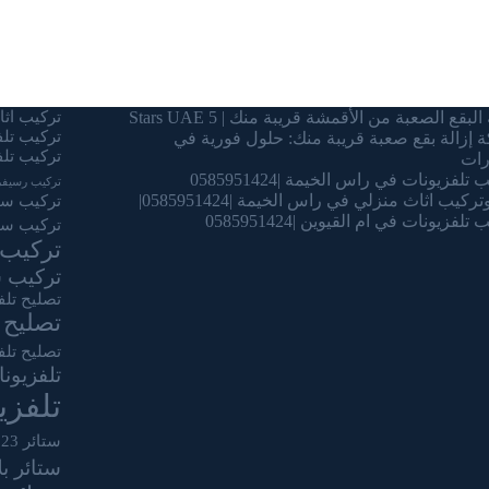
البقع الصعبة من الأقمشة قريبة منك | 5 Stars UAE
تركيب اثاث
تركيب تل
 إزالة بقع صعبة قريبة منك: حلول فورية في
تركيب تلف
رات
تلفزيونات في راس الخيمة |0585951424
تركيب رسيفر
ركيب اثاث منزلي في راس الخيمة |0585951424|
تركيب ستا
تلفزيونات في ام القيوين |0585951424
تركيب ست
تركيب 
تركيب س
تصليح تلف
تصليح 
تصليح تلف
تلفزيون
تلفز
ستائر 2023
ستائر ب