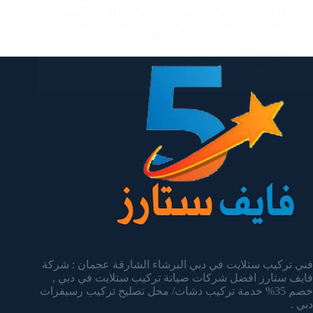
انواع الستلايت والتليفزيونات والرواتر باقل التكاليف
تركيب راوتر مقوي الانترنت في ام القيوين تركيب
راوتر في ام القيوين من أكثر الخدمات التي تعتمد
على فني…
admin
يناير 14, 2025
فني تركيب ستلايت في دبي البرشاء الشارقة عجمان : شركة
فايف ستارز افضل شركات صيانة تركيب ستلايت في دبي ,
خصم 35% خدمة تركيب دشات/ محل تصليح تركيب رسيفرات
دبي .