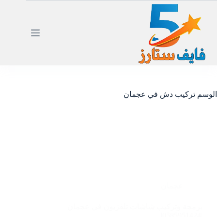
لتجاوز
لى
لمحتوى
الوسم
تركيب دش في عجمان
عجمان
برمجة وتركيب شاشات تلفزيون في عجمان
|0585951424|