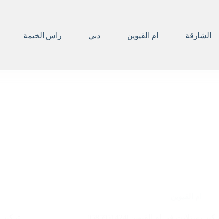
الشارقة
ام القيوين
دبي
راس الخيمة
ام القيوين
ركيب ستلايت في ام القيوين |0585951424
تركيب رس