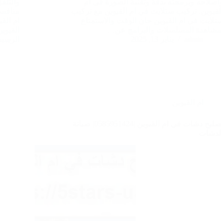
اصلاحه وبرمجته بدقة وتقنية الصورة في ام
والتلف
لقيوين. تركيب ستلايت في ام القيوين مع تركيب
منافس
تلايت في ام القيوين حان الوقت والاستمتاع
ام الق
مشاهدة المسلسلات والبرامج عن…
القيوي
admin
يناير 13, 2025
الرسيف
ام القيوين
تصليح دشات في ام القيوين |0585951424| صيانة
لدشات