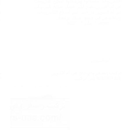
التلفزيونات وصيانتها وبرمجتها. تصليح تلفزيونات
و
في ام القيوين نقدم لكم افضل تصليح تلفزيونات
ا
في ام القيوين وارخص فني اصلاح التلفزيونات
س
ومتخصص في جميع اعمال برمجة…
ب
admin
يناير 13, 2025
ام القيوين
تركيب رسيفر واي فاي في ام القيوين
|0585951424| فني تركيب
ا