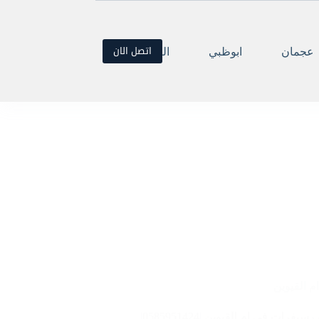
اتصل الان
عجمان
ابوظبي
العين
ام القيوين
يفرات في ام القيوين |0585951424|