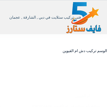
لتجاوز
لى
لمحتوى
فني تركيب ستلايت في دبي , الشارقة , عجمان
الوسم
تركيب دش ام القيوين
ام القيوين
تصليح تلفزيونات في ام القيوين |0585951424
ت