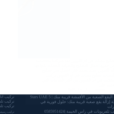
صليح دشات في ام القيوين تعد شركتنا متخصصة
ي جميع اعمال التصليح والصيانة للدشات بانواعها
ام القيوين حيث نعتمد على افضل فنى تصليح
لدشات تصليح دشات في ام القيوين تركيب
تلايت في ام القيوين من أكثر الخدمات التي
عتمد على…
admin
يناير 13, 2025
البقع الصعبة من الأقمشة قريبة منك | 5 Stars UAE
تركيب اثاث
تركيب تل
 إزالة بقع صعبة قريبة منك: حلول فورية في
تركيب تلف
رات
تلفزيونات في راس الخيمة |0585951424
تركيب رسيفر