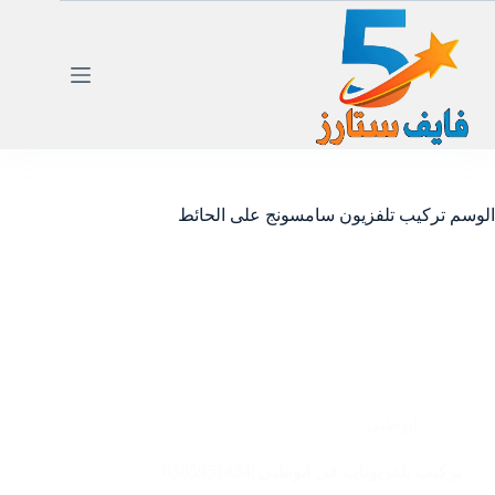
لتجاوز
لى
لمحتوى
الوسم
تركيب تلفزيون سامسونج على الحائط
ابوظبي
تركيب تلفزيونات في ابوظبي |0585951424