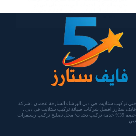
نحن نمتلك أكثر الخدمات التي تعتمد على فني ذو
خبرة في أعمال التركيب وتوجيه الإشارة، حتى تتم…
admin
يناير 14, 2025
فني تركيب ستلايت في دبي البرشاء الشارقة عجمان : شركة
فايف ستارز افضل شركات صيانة تركيب ستلايت في دبي ,
خصم 35% خدمة تركيب دشات/ محل تصليح تركيب رسيفرات
دبي .