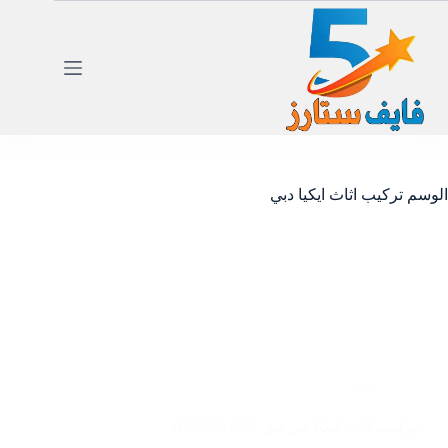
لتجاوز
لى
لمحتوى
الوسم
تركيب اثاث ايكيا دبي
دبي
تركيب اثاث ايكيا في دبي |0585951424