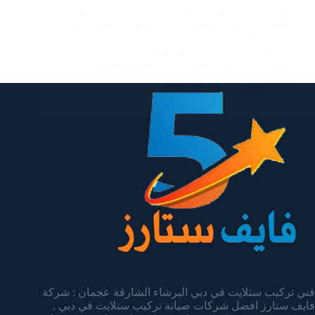
أنواع الستلايت والتلفزيونات والريسيفرات والراوتر
بافضل الاسعار برمجة وتركيب شاشات تلفزيون في
الشارقة افضل شركة تصليح تلفزيونات
في الشارقة تمتلك فني متخصص في تركيب
الستلايت واصلاح التلفزيونات وتصليح تلفزيونات
بجميع…
admin
يناير 13, 2025
فني تركيب ستلايت في دبي البرشاء الشارقة عجمان : شركة
فايف ستارز افضل شركات صيانة تركيب ستلايت في دبي ,