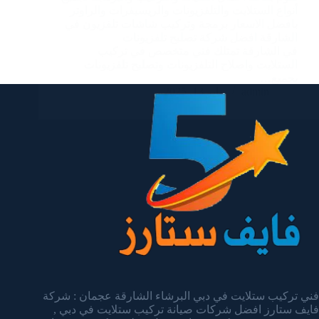
أنواع الستلايت والتلفزيونات والريسيفرات والراوتر
بافضل الاسعار برمجة وتركيب شاشات تلفزيون في
الشارقة افضل شركة تصليح تلفزيونات
في الشارقة تمتلك فني متخصص في تركيب
الستلايت واصلاح التلفزيونات وتصليح تلفزيونات
بجميع…
admin
يناير 13, 2025
فني تركيب ستلايت في دبي البرشاء الشارقة عجمان : شركة
فايف ستارز افضل شركات صيانة تركيب ستلايت في دبي ,