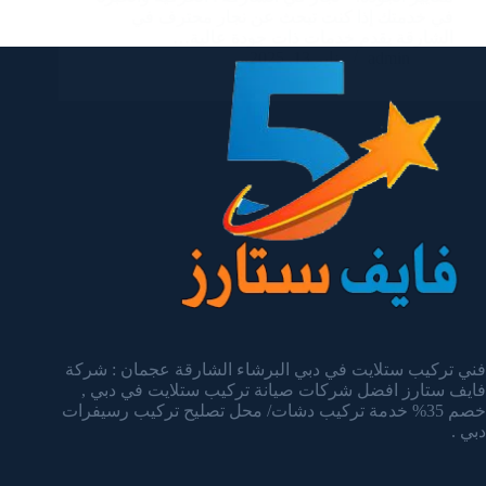
في خدمتك إذا كنت تبحث عن نجار محترف في
الشارقة يقدم خدمات ذات جودة عالية…
admin
يناير 13, 2025
فني تركيب ستلايت في دبي البرشاء الشارقة عجمان : شركة
فايف ستارز افضل شركات صيانة تركيب ستلايت في دبي ,
خصم 35% خدمة تركيب دشات/ محل تصليح تركيب رسيفرات
دبي .