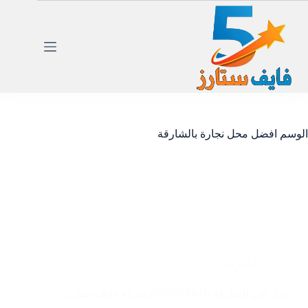
لتجاوز
لى
لمحتوى
الوسم
افضل محل نجارة بالشارقة
الشارقة
نجار في الشارقة |0585951424| شركة فايف ستارز