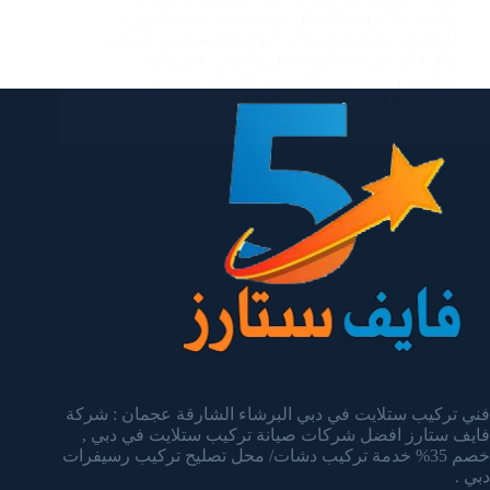
دشات فلا تردد بالاتصال بنا يستخدم أحدث أجهزة
الرسيفر و مقوي شبكات الواي فاي تركيب رسيفر
واي فاي في عجمان افضل واحسن فني يقوم
بتركيب رسيفر واي فاي في عجمان مستوى…
admin
يناير 13, 2025
فني تركيب ستلايت في دبي البرشاء الشارقة عجمان : شركة
فايف ستارز افضل شركات صيانة تركيب ستلايت في دبي ,
خصم 35% خدمة تركيب دشات/ محل تصليح تركيب رسيفرات
دبي .