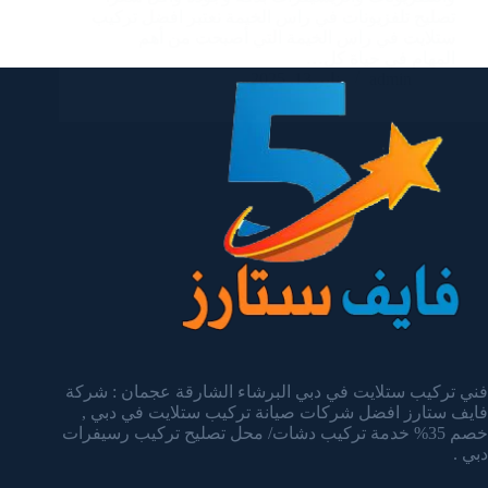
تصليح تلفزيونات في راس الخيمة نعتبر افضل تركيب
ستلايت في راس الخيمة التي أصبحت من أهم
المهام في حياة كل…
admin
يناير 13, 2025
فني تركيب ستلايت في دبي البرشاء الشارقة عجمان : شركة
فايف ستارز افضل شركات صيانة تركيب ستلايت في دبي ,
خصم 35% خدمة تركيب دشات/ محل تصليح تركيب رسيفرات
دبي .