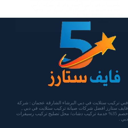
تلفزيونات في راس الخيمة نوفر لك شركتنا راس
الخيمة العديد من الوسائل التي يسهل من خلالها
التواصل مع الشركة بكل…
admin
يناير 14, 2025
فني تركيب ستلايت في دبي البرشاء الشارقة عجمان : شركة
فايف ستارز افضل شركات صيانة تركيب ستلايت في دبي ,
خصم 35% خدمة تركيب دشات/ محل تصليح تركيب رسيفرات
دبي .