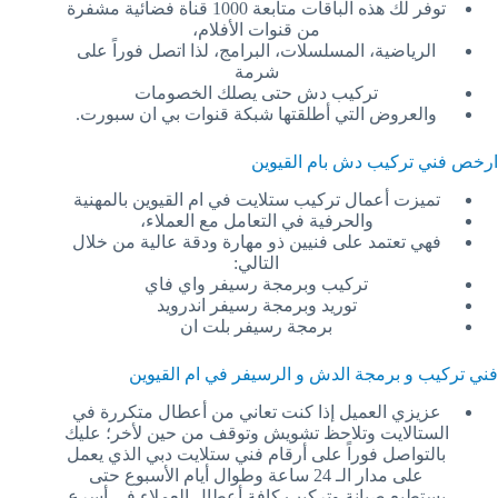
توفر لك هذه الباقات متابعة 1000 قناة فضائية مشفرة
من قنوات الأفلام،
الرياضية، المسلسلات، البرامج، لذا اتصل فوراً على
شرمة
تركيب دش حتى يصلك الخصومات
والعروض التي أطلقتها شبكة قنوات بي ان سبورت.
ارخص فني تركيب دش بام القيوين
تميزت أعمال تركيب ستلايت في ام القيوين بالمهنية
والحرفية في التعامل مع العملاء،
فهي تعتمد على فنيين ذو مهارة ودقة عالية من خلال
التالي:
تركيب وبرمجة رسيفر واي فاي
توريد وبرمجة رسيفر اندرويد
برمجة رسيفر بلت ان
فني تركيب و برمجة الدش و الرسيفر في ام القيوين
عزيزي العميل إذا كنت تعاني من أعطال متكررة في
الستالايت وتلاحظ تشويش وتوقف من حين لأخر؛ عليك
بالتواصل فوراً على أرقام فني ستلايت دبي الذي يعمل
على مدار الـ 24 ساعة وطوال أيام الأسبوع حتى
يستطيع صيانة وتركيب كافة أعطال العملاء في أسرع