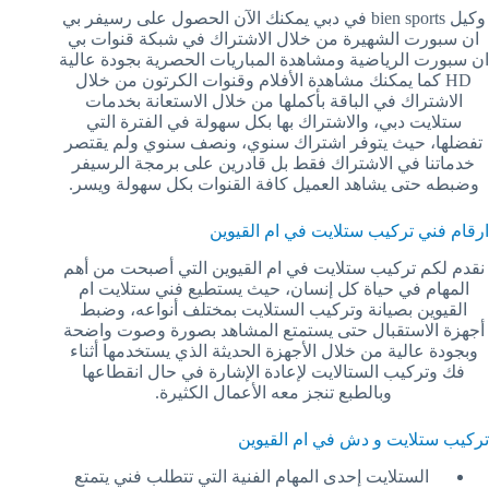
وكيل bien sports في دبي يمكنك الآن الحصول على رسيفر بي
ان سبورت الشهيرة من خلال الاشتراك في شبكة قنوات بي
ان سبورت الرياضية ومشاهدة المباريات الحصرية بجودة عالية
HD كما يمكنك مشاهدة الأفلام وقنوات الكرتون من خلال
الاشتراك في الباقة بأكملها من خلال الاستعانة بخدمات
ستلايت دبي، والاشتراك بها بكل سهولة في الفترة التي
تفضلها، حيث يتوفر اشتراك سنوي، ونصف سنوي ولم يقتصر
خدماتنا في الاشتراك فقط بل قادرين على برمجة الرسيفر
وضبطه حتى يشاهد العميل كافة القنوات بكل سهولة ويسر.
ارقام فني تركيب ستلايت في ام القيوين
نقدم لكم تركيب ستلايت في ام القيوين التي أصبحت من أهم
المهام في حياة كل إنسان، حيث يستطيع فني ستلايت ام
القيوين بصيانة وتركيب الستلايت بمختلف أنواعه، وضبط
أجهزة الاستقبال حتى يستمتع المشاهد بصورة وصوت واضحة
وبجودة عالية من خلال الأجهزة الحديثة الذي يستخدمها أثناء
فك وتركيب الستالايت لإعادة الإشارة في حال انقطاعها
وبالطبع تنجز معه الأعمال الكثيرة.
تركيب ستلايت و دش في ام القيوين
الستلايت إحدى المهام الفنية التي تتطلب فني يتمتع