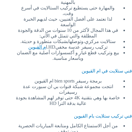
بالمهنية
والمهارة حتى يستطيع تركيب الستالايت في أسرع
وقت،
لذا نعتمد على أفضل الفنيين، حيث لديهم الخبرة
الواسعة
في هذا المجال لأكثر من 10 سنوات من الدقة والجودة
المطلقة والتي تتمثل في الآتي:
ستالايت مركزي،وتوصلهابشبكات متطورة و حديثة.
تركيب رسيفر عدسة مخفيHD.ا
م القيوين
بيع وتركيب قطع غيار و أكسسوارات أصلية مع الضمان
وبأسعار مناسبة.
فني ستلايت في ام القيوين
برمجة رسيفر bien sports ام القيوين
انتجت مجموعة شبكة قنوات بي ان سبورت عدة
رسيفرات
خاصة بها وهي بتقنية 4K حتى توفر لهم المشاهدة بجودة
عالية بدقة الترا HD
فني تركيب ستلايت بام القيوين
من أجل الاستمتاع الكامل ومتابعة المباريات الحصرية
دون توقف