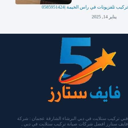
تركيب تلفزيونات في راس الخيمة |0585951424
يناير 14, 2025
فني تركيب ستلايت في دبي البرشاء الشارقة عجمان : شركة
فايف ستارز افضل شركات صيانة تركيب ستلايت في دبي ,