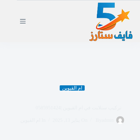
لتجاوز
لى
لمحتوى
ام القيوين
تركيب ستلايت في ام القيوين |0585951424
admin
By
On
يناير 13, 2025
In
ام القيوين