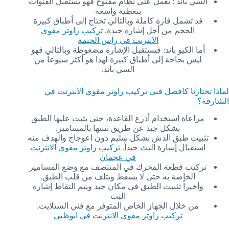
السي باند : يعمل على نظام مفتوح فهو يستقبل القنوات
بتغطية واسعة
قد تشمل قارة كاملة وبالتالي تحتاج إلى أطباق كبيرة
الحجم من أجل إشارة جيدة.
تركيب راوتر مقوى
الانترنت في راس الخيمة
أما الكيو باند: فيستقبل الإشارة مضغوطة وبالتالي فهو
ليس بحاجة إلى أطباق كبيرة لهذا هو أكثر شيوعا من
السي باند.
لماذا تختارنا كافضل فنى تركيب راوتر مقوى الانترنت في
الشارقة؟
مراعاة استخدام أذرع القاعدة، حتى يثبت عليها الطبق
بشكل جيد عن طريق تثبتها بالمسامير.
تثبيت طبق الدش بشكل سليم دون اعوجاج والهدف منه
استقبال إشارة البث جيداً.
تركيب راوتر مقوى الانترنت
في عجمان
تركيب قطعة المحرك في المنتصف مع وضع المسامير
الخاصة به حتى لا يسقط ويتلف من قلب الطبق.
وأخيراً تثبيت الطبق في مكان جيد ويتم التقاط إشارة
البث
من خلال الجهاز الخاص المتوفر مع فني الستلايت.
تركيب راوتر مقوى الانترنت في ابوظبي