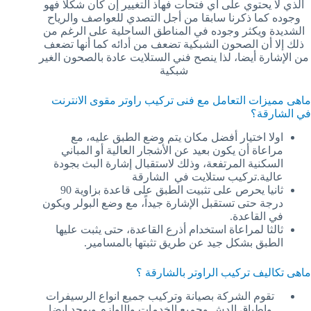
الذي لا يحتوي على أي فتحات فهاذ التغيير إن كان شكلا فهو
وجوده كما ذكرنا سابقا من أجل التصدي للعواصف والرياح
الشديدة ويكثر وجوده في المناطق الساحلية على الرغم من
ذلك إلا أن الصحون الشبكية تضعف من أدائه كما أنها تضعف
من الإشارة أيضا، لذا ينصح فني الستلايت عادة بالصحون الغير
شبكية
ماهى مميزات التعامل مع فنى تركيب راوتر مقوى الانترنت
في الشارقة؟
اولا اختيار أفضل مكان يتم وضع الطبق عليه، مع
مراعاة أن يكون بعيد عن الأشجار العالية أو المباني
السكنية المرتفعة، وذلك لاستقبال إشارة البث بجودة
عالية.تركيب ستلايت في الشارقة
ثانيا يحرص على تثبيت الطبق على قاعدة بزاوية 90
درجة حتى تستقبل الإشارة جيداً، مع وضع البولر ويكون
في القاعدة.
ثالثا لمراعاة استخدام أذرع القاعدة، حتى يثبت عليها
الطبق بشكل جيد عن طريق تثبتها بالمسامير.
ماهى تكاليف تركيب الراوتر بالشارقة ؟
تقوم الشركة بصيانة وتركيب جميع انواع الرسيفرات
واطباق الدش وجميع الخدمات واللوازم ويوجد ايضا