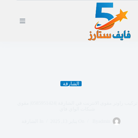
لتجاوز
لى
لمحتوى
الشارقة
تركيب راوتر مقوى الانترنت في الشارقة |0585951424| مقوي
شبكات الواي فاي
admin
By
On
يناير 13, 2025
In
الشارقة