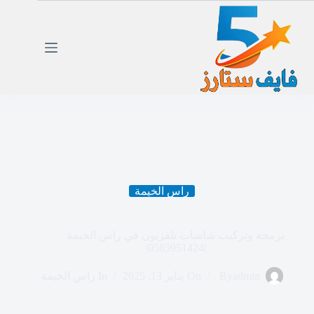
لتجاوز
لى
لمحتوى
راس الخيمة
برمجة وتركيب شاشات تلفزيون في راس الخيمة
|0585951424|
admin
By
On
يناير 13, 2025
In
راس الخيمة