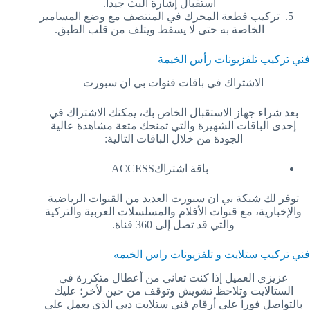
استقبال إشارة البث جيداً.
تركيب قطعة المحرك في المنتصف مع وضع المسامير
الخاصة به حتى لا يسقط ويتلف من قلب الطبق.
فني تركيب تلفزيونات رأس الخيمة
الاشتراك في باقات قنوات بي ان سبورت
بعد شراء جهاز الاستقبال الخاص بك، يمكنك الاشتراك في
إحدى الباقات الشهيرة والتي تمنحك متعة مشاهدة عالية
الجودة من خلال الباقات التالية:
باقة اشتراكACCESS
توفر لك شبكة بي ان سبورت العديد من القنوات الرياضية
والإخبارية، مع قنوات الأفلام والمسلسلات العربية والتركية
والتي قد تصل إلى 360 قناة.
فني تركيب ستلايت و تلفزيونات راس الخيمه
عزيزي العميل إذا كنت تعاني من أعطال متكررة في
الستالايت وتلاحظ تشويش وتوقف من حين لأخر؛ عليك
بالتواصل فوراً على أرقام فني ستلايت دبي الذي يعمل على