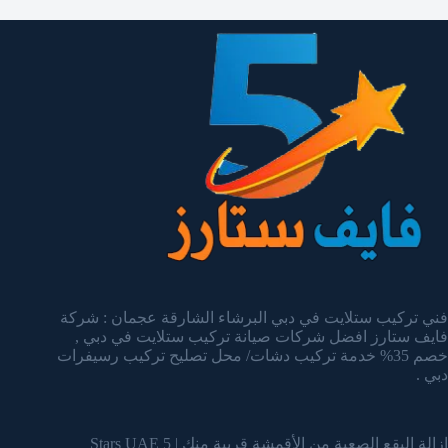
فني تركيب ستلايت في دبي البرشاء الشارقة عجمان : شركة
فايف ستارز افضل شركات صيانة تركيب ستلايت في دبي ,
خصم 35% خدمة تركيب دشات/ محل تصليح تركيب رسيفرات
دبي .
إزالة البقع الصعبة من الأقمشة قريبة منك | 5 Stars UAE