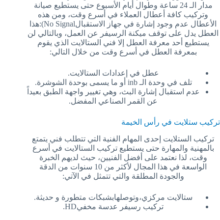
مدار الـ 24 ساعة وطوال أيام الأسبوع حتى يستطيع صيانة
وتركيب كافة أعطال العملاء في أسرع وقت، ومن هذه
الأعطال عدم وجود إشارة في جهاز الاستقبالNo Signal):هذا
العطل يدل على توقف ميكنة الرسيفر عن العمل، وبالتالي لن
يستطيع أحد معرفة العطل إلا فني الستالايت الذي يقوم
بمعرفة العطل في أسرع وقت من خلال التالي:
عطل في إعدادات الستالايت.
تلف في وحدة الـ inb أو ما يسمى بوحدة الشوشرة.
عدم استقبال إشارة البث، وهي تغيير واجهة الطبق بعيداً
عن القمر الصناعي المفضل.
تركيب ستلايت في رأس الخيمة
تركيب الستلايت إحدى المهام الفنية التي تتطلب فني يتمتع
بالمهنية والمهارة حتى يستطيع تركيب الستالايت في أسرع
وقت، لذا نعتمد على أفضل الفنيين، حيث لديهم الخبرة
الواسعة في هذا المجال لأكثر من 10 سنوات من الدقة
والجودة المطلقة والتي تتمثل في الآتي:
ستالايت مركزي،وتوصلهابشبكات متطورة و حديثة.
تركيب رسيفر عدسة مخفيHD.